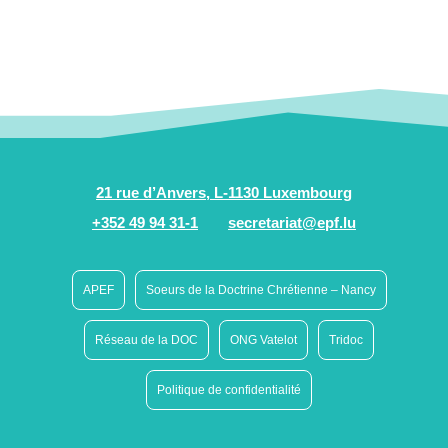
21 rue d’Anvers, L-1130 Luxembourg
+352 49 94 31-1
secretariat@epf.lu
APEF
Soeurs de la Doctrine Chrétienne – Nancy
Réseau de la DOC
ONG Vatelot
Tridoc
Politique de confidentialité