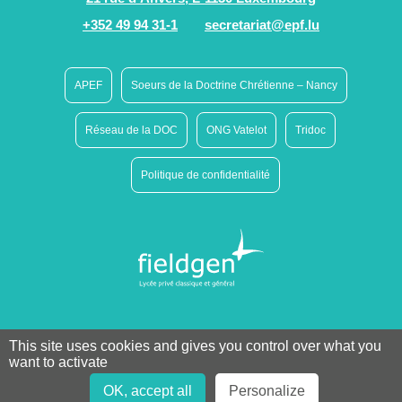
+352 49 94 31-1
secretariat@epf.lu
APEF
Soeurs de la Doctrine Chrétienne – Nancy
Réseau de la DOC
ONG Vatelot
Tridoc
Politique de confidentialité
This site uses cookies and gives you control over what you
want to activate
OK, accept all
Personalize