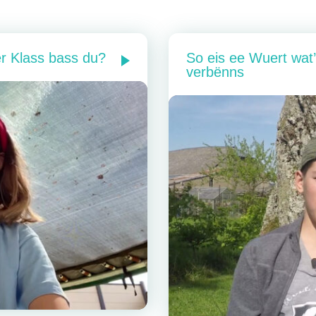
er Klass bass du?
So eis ee Wuert wat
verbënns