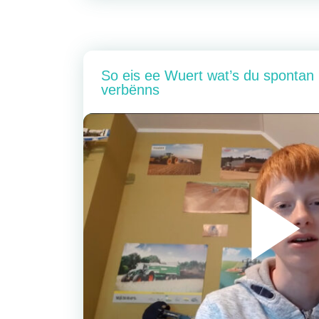
So eis ee Wuert wat’s du sponta
verbënns