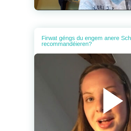
Firwat géngs du engem anere Schü
recommandéieren?