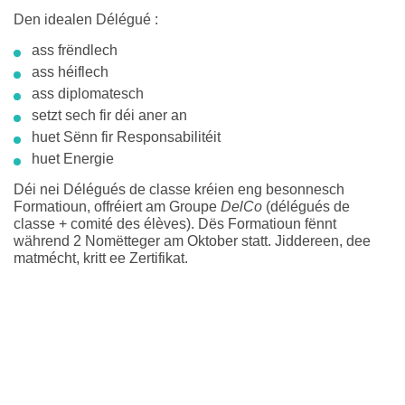
Den idealen Délégué :
ass frëndlech
ass héiflech
ass diplomatesch
setzt sech fir déi aner an
huet Sënn fir Responsabilitéit
huet Energie
Déi nei Délégués de classe kréien eng besonnesch
Formatioun, offréiert am Groupe
DelCo
(délégués de
classe + comité des élèves). Dës Formatioun fënnt
während 2 Nomëtteger am Oktober statt. Jiddereen, dee
matmécht, kritt ee Zertifikat.