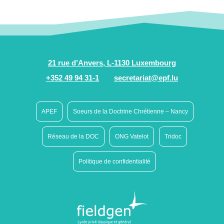
21 rue d’Anvers, L-1130 Luxembourg
+352 49 94 31-1
secretariat@epf.lu
APEF
Soeurs de la Doctrine Chrétienne – Nancy
Réseau de la DOC
ONG Vatelot
Tridoc
Politique de confidentialité