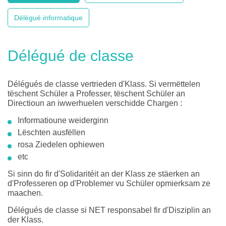
Délégué informatique
Délégué de classe
Délégués de classe vertrieden d'Klass. Si vermëttelen
tëschent Schüler a Professer, tëschent Schüler an
Directioun an iwwerhuelen verschidde Chargen :
Informatioune weiderginn
Lëschten ausfëllen
rosa Ziedelen ophiewen
etc
Si sinn do fir d'Solidaritéit an der Klass ze stäerken an
d'Professeren op d'Problemer vu Schüler opmierksam ze
maachen.
Délégués de classe si
NET
responsabel fir d'Disziplin an
der Klass.