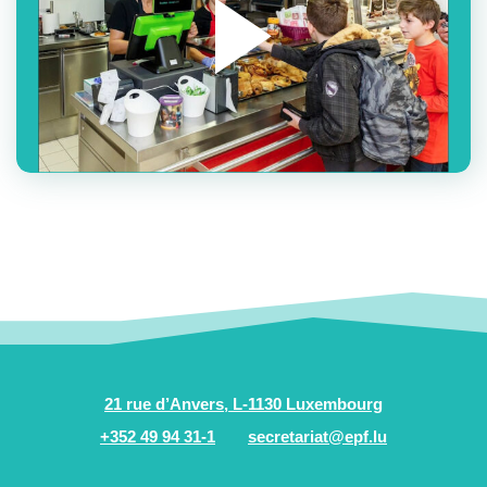
21 rue d’Anvers, L-1130 Luxembourg
+352 49 94 31-1
secretariat@epf.lu