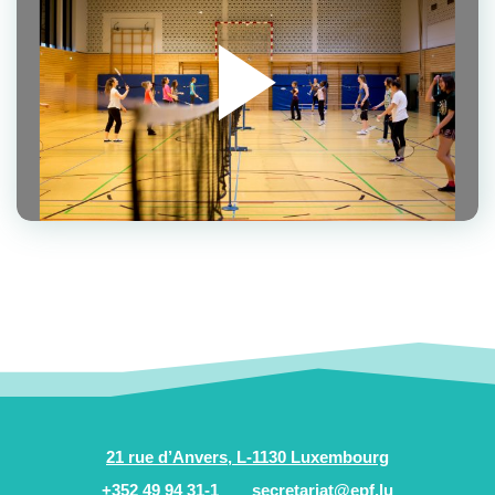
21 rue d’Anvers, L-1130 Luxembourg
+352 49 94 31-1
secretariat@epf.lu