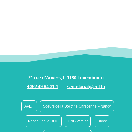
21 rue d’Anvers, L-1130 Luxembourg
+352 49 94 31-1
secretariat@epf.lu
APEF
Soeurs de la Doctrine Chrétienne – Nancy
Réseau de la DOC
ONG Vatelot
Tridoc