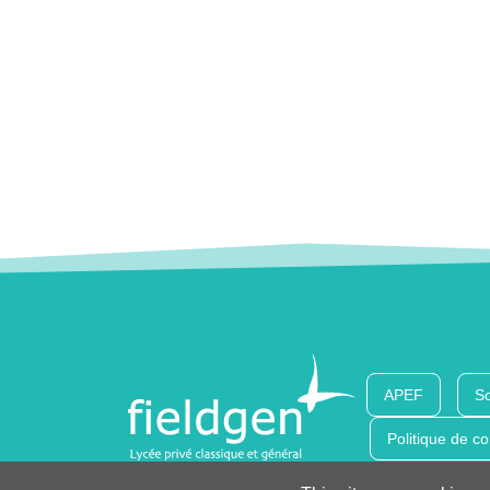
APEF
So
Politique de co