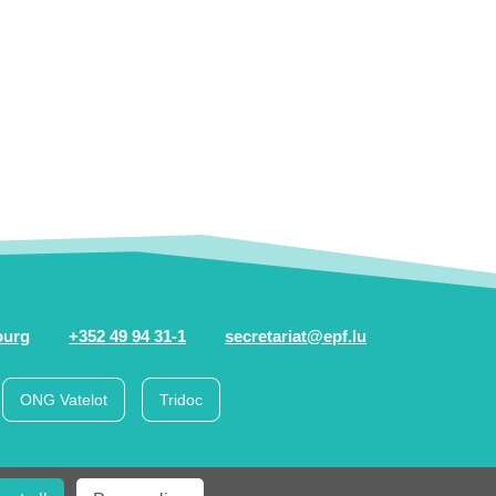
ourg
+352 49 94 31-1
secretariat@epf.lu
ONG Vatelot
Tridoc