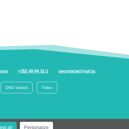
ourg
+352 49 94 31-1
secretariat@epf.lu
ONG Vatelot
Tridoc
ept all
Personalize