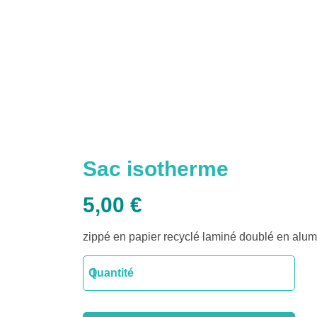
Sac isotherme
5,00
€
zippé en papier recyclé laminé doublé en alum
quantité
Quantité
de
Sac
isotherme