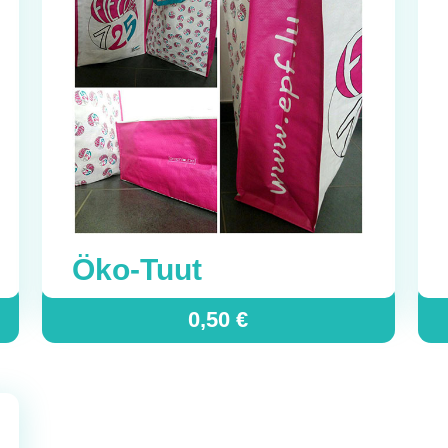
Öko-Tuut
0,50
€