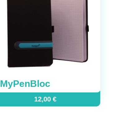
MyPenBloc
12,00
€