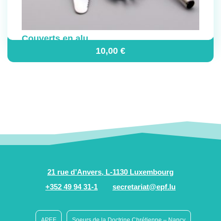
Couverts en alu
10,00
€
21 rue d’Anvers, L-1130 Luxembourg
+352 49 94 31-1
secretariat@epf.lu
APEF
Soeurs de la Doctrine Chrétienne – Nancy