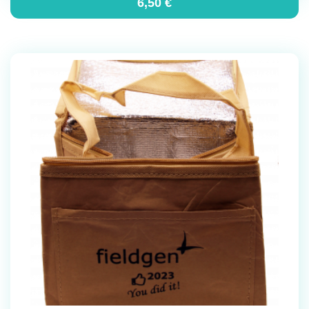
6,50
€