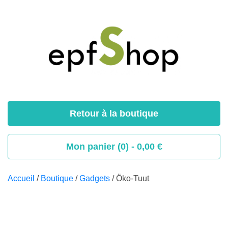
Retour à la boutique
Mon panier (0) -
0,00
€
Accueil
/
Boutique
/
Gadgets
/ Öko-Tuut