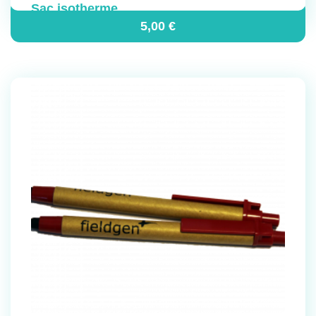
Sac isotherme
5,00
€