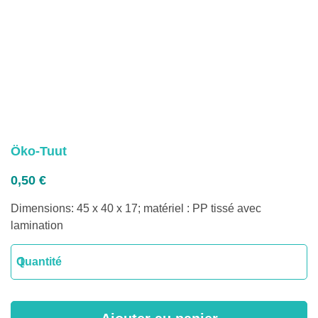
Öko-Tuut
0,50
€
Dimensions: 45 x 40 x 17; matériel : PP tissé avec
lamination
quantité
Quantité
de
Öko-
Tuut