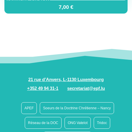
7,00
€
21 rue d’Anvers, L-1130 Luxembourg
+352 49 94 31-1
secretariat@epf.lu
APEF
Soeurs de la Doctrine Chrétienne – Nancy
Réseau de la DOC
ONG Vatelot
Tridoc