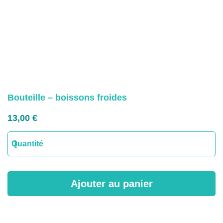
Bouteille – boissons froides
13,00
€
quantité
Quantité
de
Bouteille
-
Ajouter au panier
boissons
froides