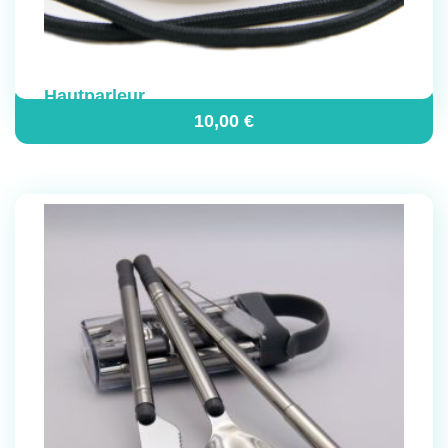
Hautparleur
10,00
€