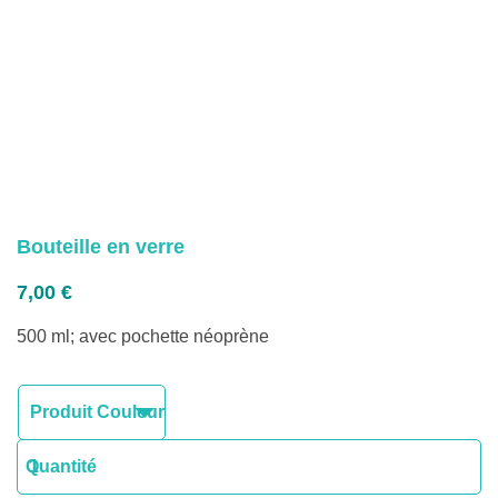
Bouteille en verre
7,00
€
500 ml; avec pochette néoprène
quantité
Quantité
de