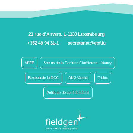
21 rue d’Anvers, L-1130 Luxembourg
+352 49 94 31-1
secretariat@epf.lu
APEF
Soeurs de la Doctrine Chrétienne – Nancy
Réseau de la DOC
ONG Vatelot
Tridoc
Politique de confidentialité