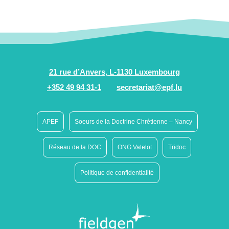
21 rue d’Anvers, L-1130 Luxembourg
+352 49 94 31-1
secretariat@epf.lu
APEF
Soeurs de la Doctrine Chrétienne – Nancy
Réseau de la DOC
ONG Vatelot
Tridoc
Politique de confidentialité