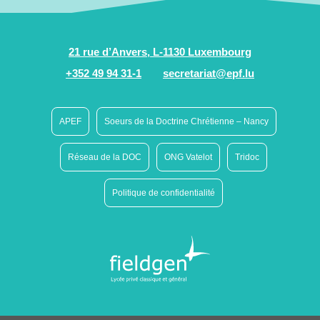
21 rue d’Anvers, L-1130 Luxembourg
+352 49 94 31-1
secretariat@epf.lu
APEF
Soeurs de la Doctrine Chrétienne – Nancy
Réseau de la DOC
ONG Vatelot
Tridoc
Politique de confidentialité