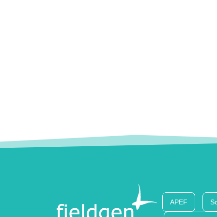
APEF
So