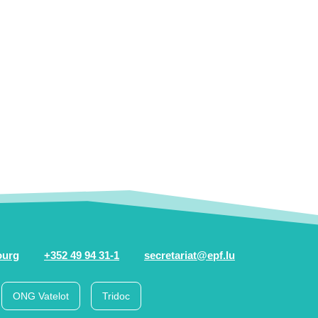
ourg
+352 49 94 31-1
secretariat@epf.lu
ONG Vatelot
Tridoc