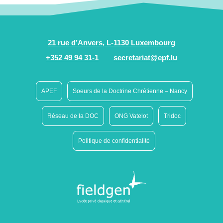
21 rue d’Anvers, L-1130 Luxembourg
+352 49 94 31-1
secretariat@epf.lu
APEF
Soeurs de la Doctrine Chrétienne – Nancy
Réseau de la DOC
ONG Vatelot
Tridoc
Politique de confidentialité