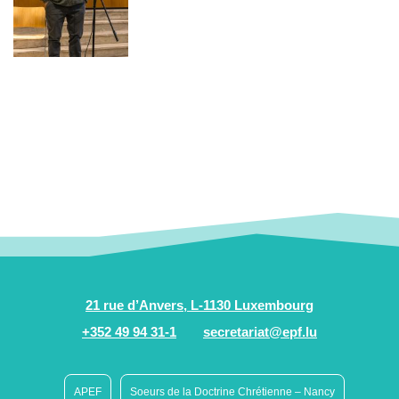
21 rue d’Anvers, L-1130 Luxembourg
+352 49 94 31-1
secretariat@epf.lu
APEF
Soeurs de la Doctrine Chrétienne – Nancy