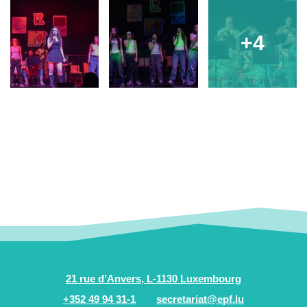
+4
21 rue d’Anvers, L-1130 Luxembourg
+352 49 94 31-1
secretariat@epf.lu