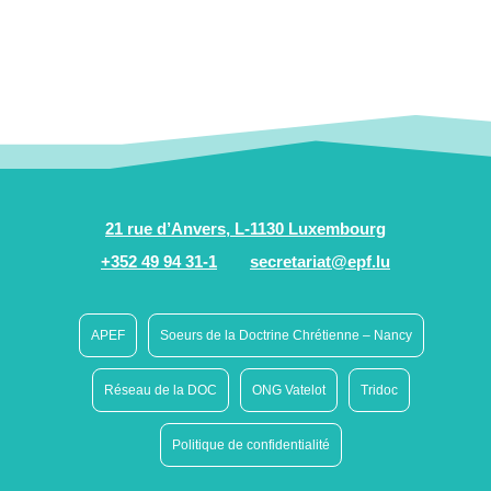
21 rue d’Anvers, L-1130 Luxembourg
+352 49 94 31-1
secretariat@epf.lu
APEF
Soeurs de la Doctrine Chrétienne – Nancy
Réseau de la DOC
ONG Vatelot
Tridoc
Politique de confidentialité