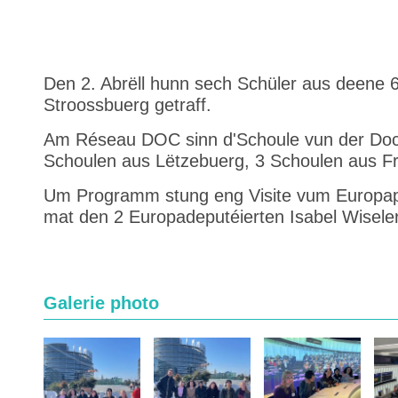
Den 2. Abrëll hunn sech Schüler aus deen
Stroossbuerg getraff.
Am Réseau DOC sinn d'Schoule vun der Doctr
Schoulen aus Lëtzebuerg, 3 Schoulen aus Fr
Um Programm stung eng Visite vum Europap
mat den 2 Europadeputéierten Isabel Wisele
Galerie photo