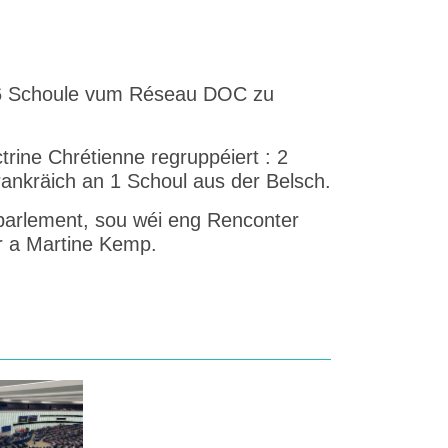
e 6 Schoule vum Réseau DOC zu
ine Chrétienne regruppéiert : 2
ankräich an 1 Schoul aus der Belsch.
arlement, sou wéi eng Renconter
r a Martine Kemp.