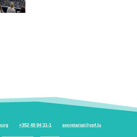
ourg
+352 49 94 31-1
secretariat@epf.lu