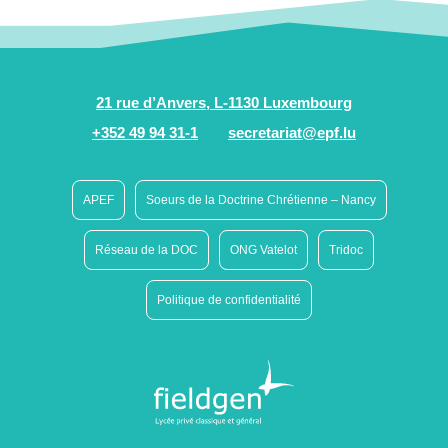
21 rue d’Anvers, L-1130 Luxembourg
+352 49 94 31-1
secretariat@epf.lu
APEF
Soeurs de la Doctrine Chrétienne – Nancy
Réseau de la DOC
ONG Vatelot
Tridoc
Politique de confidentialité