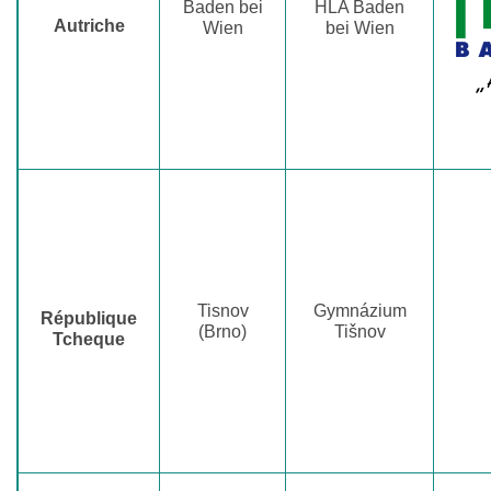
Baden bei
HLA Baden
Autriche
Wien
bei Wien
Tisnov
Gymnázium
République
(Brno)
Tišnov
Tcheque