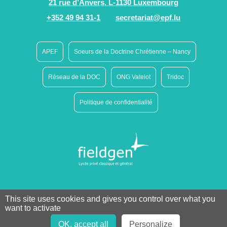
21 rue d’Anvers, L-1130 Luxembourg
+352 49 94 31-1
secretariat@epf.lu
APEF
Soeurs de la Doctrine Chrétienne – Nancy
Réseau de la DOC
ONG Vatelot
Tridoc
Politique de confidentialité
This site uses cookies and gives you control over what you
want to activate
OK, accept all
Personalize