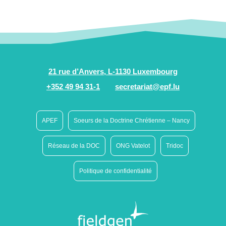
21 rue d’Anvers, L-1130 Luxembourg
+352 49 94 31-1
secretariat@epf.lu
APEF
Soeurs de la Doctrine Chrétienne – Nancy
Réseau de la DOC
ONG Vatelot
Tridoc
Politique de confidentialité