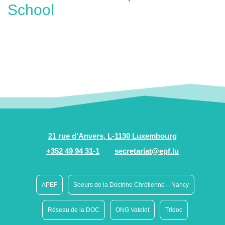
School
21 rue d’Anvers, L-1130 Luxembourg
+352 49 94 31-1
secretariat@epf.lu
APEF
Soeurs de la Doctrine Chrétienne – Nancy
Réseau de la DOC
ONG Vatelot
Tridoc