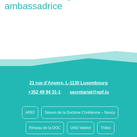
ambassadrice
21 rue d’Anvers, L-1130 Luxembourg
+352 49 94 31-1
secretariat@epf.lu
APEF
Soeurs de la Doctrine Chrétienne – Nancy
Réseau de la DOC
ONG Vatelot
Tridoc