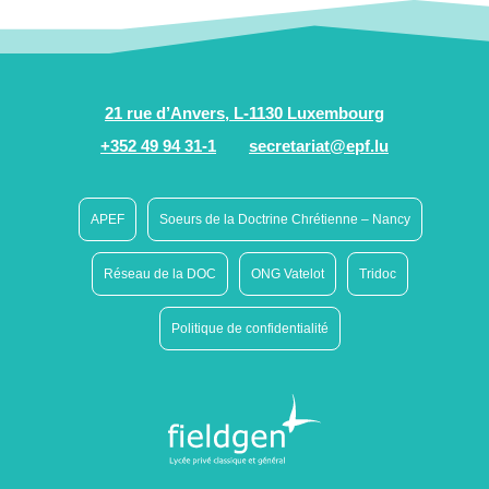
21 rue d’Anvers, L-1130 Luxembourg
+352 49 94 31-1
secretariat@epf.lu
APEF
Soeurs de la Doctrine Chrétienne – Nancy
Réseau de la DOC
ONG Vatelot
Tridoc
Politique de confidentialité