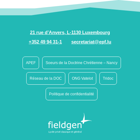
21 rue d’Anvers, L-1130 Luxembourg
+352 49 94 31-1
secretariat@epf.lu
APEF
Soeurs de la Doctrine Chrétienne – Nancy
Réseau de la DOC
ONG Vatelot
Tridoc
Politique de confidentialité