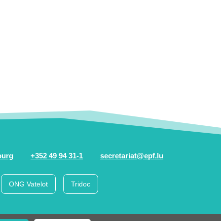
ourg
+352 49 94 31-1
secretariat@epf.lu
ONG Vatelot
Tridoc