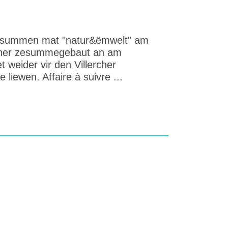
esummen mat "natur&ëmwelt" am
echer zesummegebaut an am
 weider vir den Villercher
liewen. Affaire à suivre ...