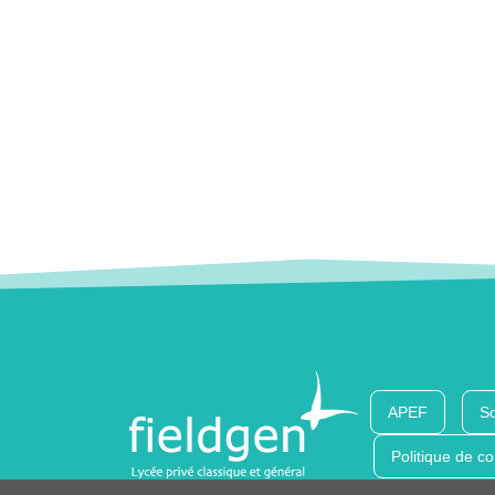
APEF
So
Politique de co