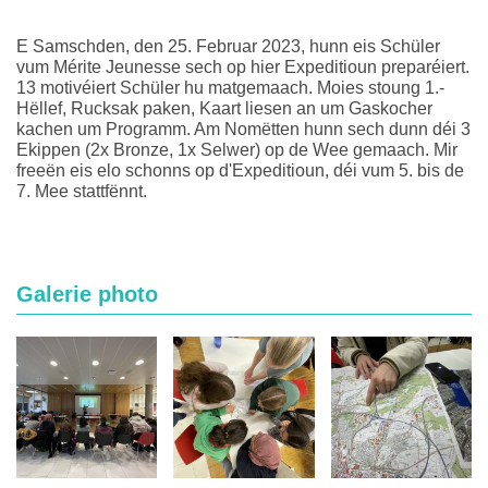
E Samschden, den 25. Februar 2023, hunn eis Schüler
vum Mérite Jeunesse sech op hier Expeditioun preparéiert.
13 motivéiert Schüler hu matgemaach. Moies stoung 1.-
Hëllef, Rucksak paken, Kaart liesen an um Gaskocher
kachen um Programm. Am Nomëtten hunn sech dunn déi 3
Ekippen (2x Bronze, 1x Selwer) op de Wee gemaach. Mir
freeën eis elo schonns op d'Expeditioun, déi vum 5. bis de
7. Mee stattfënnt.
Galerie photo