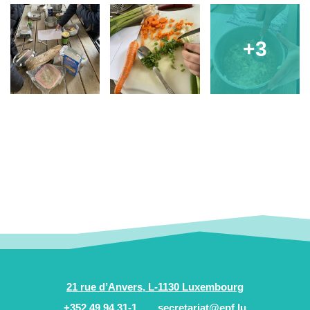
+3
21 rue d’Anvers, L-1130 Luxembourg
+352 49 94 31-1
secretariat@epf.lu