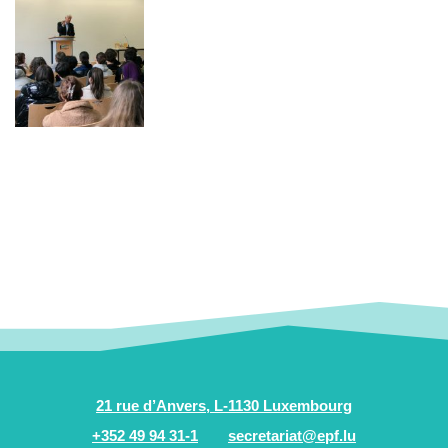
21 rue d’Anvers, L-1130 Luxembourg
+352 49 94 31-1
secretariat@epf.lu