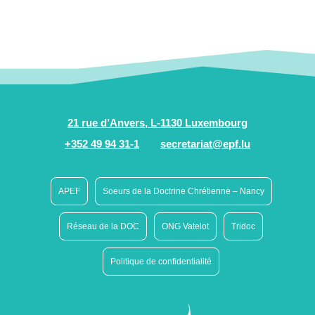
21 rue d’Anvers, L-1130 Luxembourg
+352 49 94 31-1
secretariat@epf.lu
APEF
Soeurs de la Doctrine Chrétienne – Nancy
Réseau de la DOC
ONG Vatelot
Tridoc
Politique de confidentialité