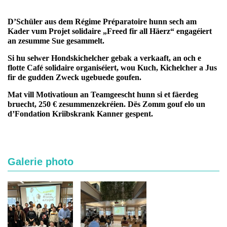
D’Schüler aus dem Régime Préparatoire hunn sech am
Kader vum Projet solidaire „Freed fir all Häerz“ engagéiert
an zesumme Sue gesammelt.
Si hu selwer Hondskichelcher gebak a verkaaft, an och e
flotte Café solidaire organiséiert, wou Kuch, Kichelcher a Jus
fir de gudden Zweck ugebuede goufen.
Mat vill Motivatioun an Teamgeescht hunn si et fäerdeg
bruecht, 250 € zesummenzekréien. Dës Zomm gouf elo un
d’Fondation Kriibskrank Kanner gespent.
Galerie photo