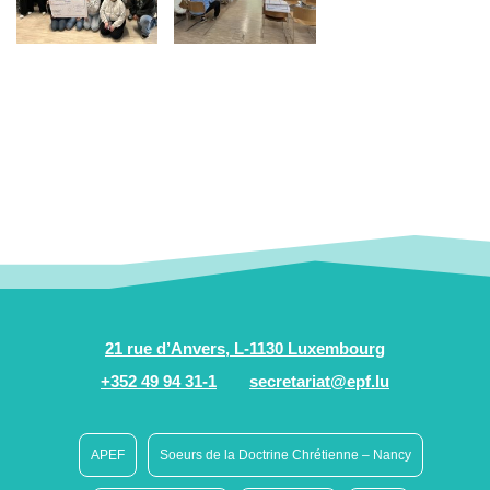
21 rue d’Anvers, L-1130 Luxembourg
+352 49 94 31-1
secretariat@epf.lu
APEF
Soeurs de la Doctrine Chrétienne – Nancy