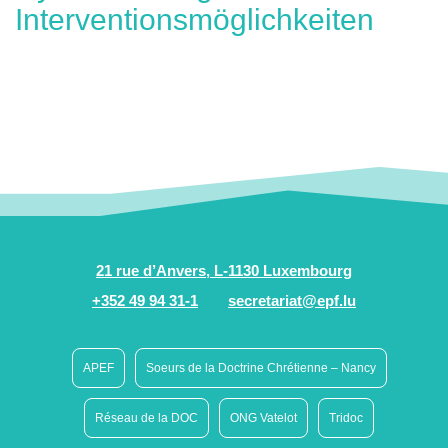
Interventionsmöglichkeiten
21 rue d’Anvers, L-1130 Luxembourg
+352 49 94 31-1
secretariat@epf.lu
APEF
Soeurs de la Doctrine Chrétienne – Nancy
Réseau de la DOC
ONG Vatelot
Tridoc