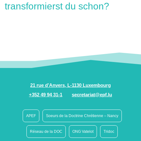
transformierst du schon?
21 rue d’Anvers, L-1130 Luxembourg
+352 49 94 31-1
secretariat@epf.lu
APEF
Soeurs de la Doctrine Chrétienne – Nancy
Réseau de la DOC
ONG Vatelot
Tridoc