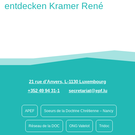
entdecken Kramer René
21 rue d’Anvers, L-1130 Luxembourg
+352 49 94 31-1
secretariat@epf.lu
APEF
Soeurs de la Doctrine Chrétienne – Nancy
Réseau de la DOC
ONG Vatelot
Tridoc