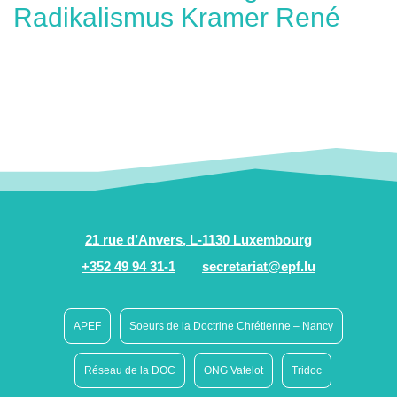
Radikalismus Kramer René
21 rue d’Anvers, L-1130 Luxembourg
+352 49 94 31-1
secretariat@epf.lu
APEF
Soeurs de la Doctrine Chrétienne – Nancy
Réseau de la DOC
ONG Vatelot
Tridoc