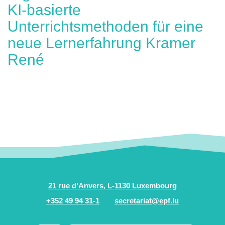
KI-basierte
Unterrichtsmethoden für eine
neue Lernerfahrung Kramer
René
21 rue d’Anvers, L-1130 Luxembourg
+352 49 94 31-1
secretariat@epf.lu