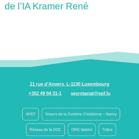
de l’IA Kramer René
21 rue d’Anvers, L-1130 Luxembourg
+352 49 94 31-1
secretariat@epf.lu
APEF
Soeurs de la Doctrine Chrétienne – Nancy
Réseau de la DOC
ONG Vatelot
Tridoc