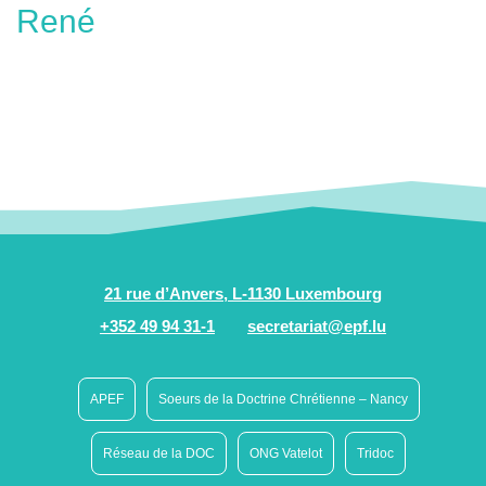
René
21 rue d’Anvers, L-1130 Luxembourg
+352 49 94 31-1
secretariat@epf.lu
APEF
Soeurs de la Doctrine Chrétienne – Nancy
Réseau de la DOC
ONG Vatelot
Tridoc