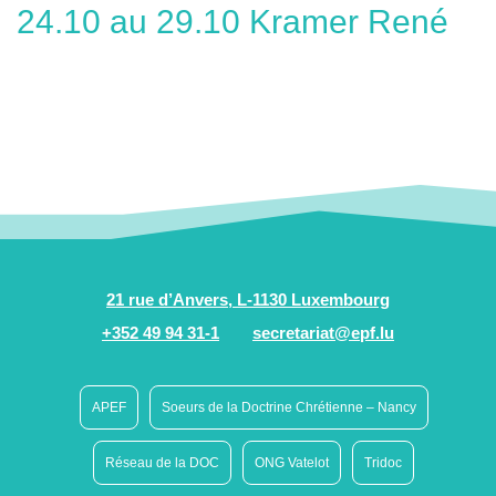
24.10 au 29.10 Kramer René
21 rue d’Anvers, L-1130 Luxembourg
+352 49 94 31-1
secretariat@epf.lu
APEF
Soeurs de la Doctrine Chrétienne – Nancy
Réseau de la DOC
ONG Vatelot
Tridoc