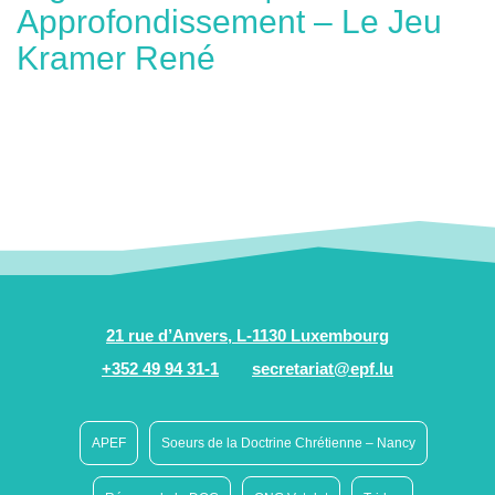
Approfondissement – Le Jeu
Kramer René
21 rue d’Anvers, L-1130 Luxembourg
+352 49 94 31-1
secretariat@epf.lu
APEF
Soeurs de la Doctrine Chrétienne – Nancy