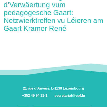
d’Verwäertung vum
pedagogesche Gaart:
Netzwierktreffen vu Léieren am
Gaart Kramer René
21 rue d’Anvers, L-1130 Luxembourg
+352 49 94 31-1
secretariat@epf.lu