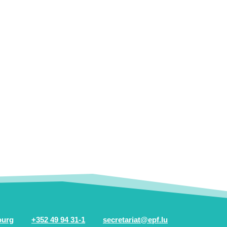
ourg
+352 49 94 31-1
secretariat@epf.lu