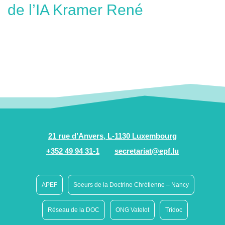
de l’IA Kramer René
21 rue d’Anvers, L-1130 Luxembourg
+352 49 94 31-1
secretariat@epf.lu
APEF
Soeurs de la Doctrine Chrétienne – Nancy
Réseau de la DOC
ONG Vatelot
Tridoc