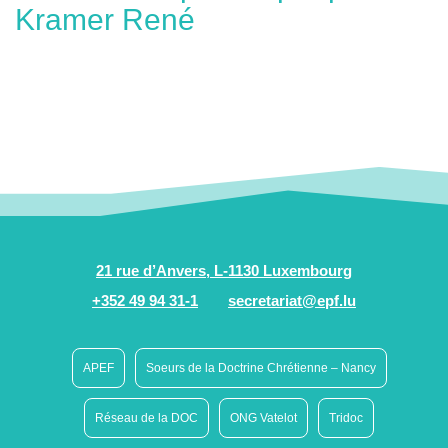
Kramer René
21 rue d’Anvers, L-1130 Luxembourg
+352 49 94 31-1
secretariat@epf.lu
APEF
Soeurs de la Doctrine Chrétienne – Nancy
Réseau de la DOC
ONG Vatelot
Tridoc