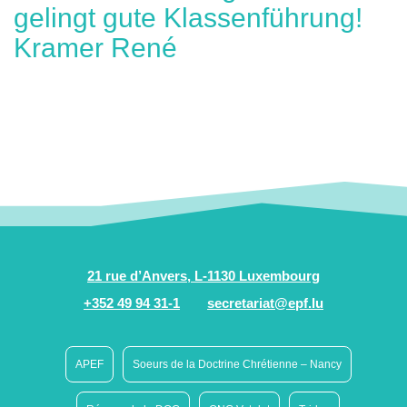
gelingt gute Klassenführung!
Kramer René
21 rue d’Anvers, L-1130 Luxembourg
+352 49 94 31-1
secretariat@epf.lu
APEF
Soeurs de la Doctrine Chrétienne – Nancy