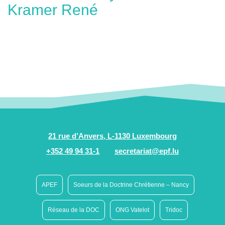
Kramer René
21 rue d’Anvers, L-1130 Luxembourg
+352 49 94 31-1
secretariat@epf.lu
APEF
Soeurs de la Doctrine Chrétienne – Nancy
Réseau de la DOC
ONG Vatelot
Tridoc