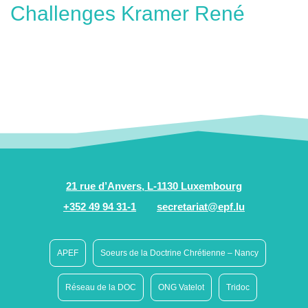
Challenges Kramer René
21 rue d’Anvers, L-1130 Luxembourg
+352 49 94 31-1
secretariat@epf.lu
APEF
Soeurs de la Doctrine Chrétienne – Nancy
Réseau de la DOC
ONG Vatelot
Tridoc